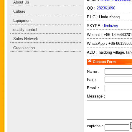
About Us
QQ：
282361096
Culture
P.I.C：
Linda zhang
Equipment
SKYPE：
lindazxy
quality control
Wechat：
+86-139588020
Sales Network
WhatsApp：
+86-8613958
Organization
ADD：
haidong village,Tan
Contact Form
Name：
Fax：
Email：
Message：
captcha：