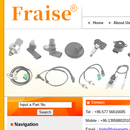
Home
About Us
Contact
Input a Part No.
Tel：
+86-577 66616685
Mobile：
+86-1395880201
Navigation
Email：
linda@fraiseparts